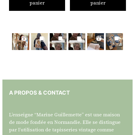
panier
panier
A PROPOS & CONTACT
L’enseigne “Marine Guillemette” est une maison
de mode fondée en Normandie. Elle se distingue
par l’utilisation de tapisseries vintage comme