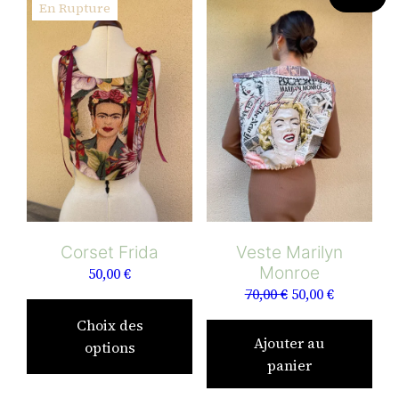
En Rupture
Corset Frida
Veste Marilyn
Monroe
50,00
€
Le
Le
70,00
€
50,00
€
Ce
prix
prix
produit
Choix des
initial
actuel
a
Ajouter au
options
était :
est :
plusieurs
panier
70,00 €.
50,00 €.
variations.