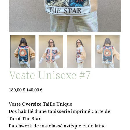
Veste Unisexe #7
Le
Le
180,00
€
140,00
€
prix
prix
Veste Oversize Taille Unique
initial
actuel
Dos habillé d’une tapisserie imprimé Carte de
était :
est :
Tarot The Star
180,00 €.
140,00 €.
Patchwork de matelassé aztèque et de laine