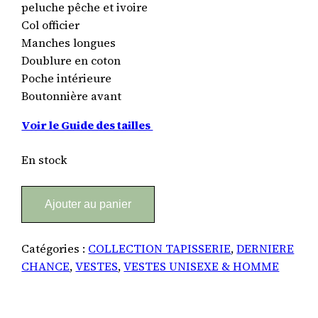
peluche pêche et ivoire
Col officier
Manches longues
Doublure en coton
Poche intérieure
Boutonnière avant
Voir le Guide des tailles
En stock
quantité
Alternative:
Ajouter au panier
de
Veste
Unisexe
Catégories :
COLLECTION TAPISSERIE
,
DERNIERE
#7
CHANCE
,
VESTES
,
VESTES UNISEXE & HOMME