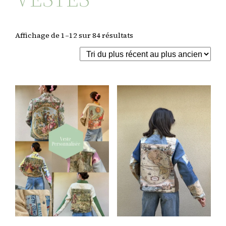
Trié
Affichage de 1–12 sur 84 résultats
du
plus
récent
au
plus
ancien