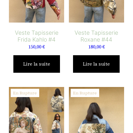
Veste Tapisserie
Veste Tapisserie
Frida Kahlo #4
Roxane #44
150,00
€
180,00
€
Lire la suite
Lire la suite
En Rupture
En Rupture