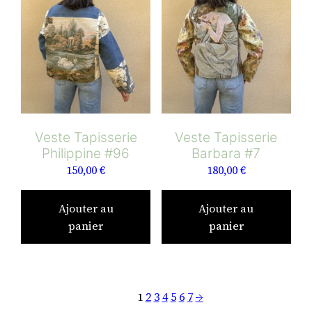
Veste Tapisserie
Veste Tapisserie
Philippine #96
Barbara #7
150,00
€
180,00
€
Ajouter au
Ajouter au
panier
panier
1
2
3
4
5
6
7
→