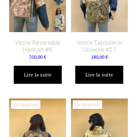
Veste Réversible
Veste Tapisserie
Hannah #6
Unisexe #27
250,00
€
180,00
€
Lire la suite
Lire la suite
En Rupture
En Rupture