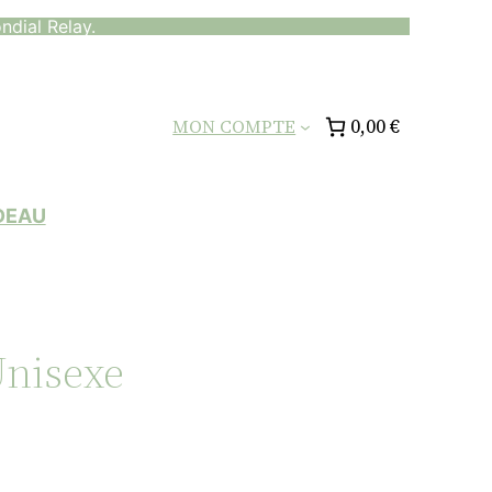
ndial Relay.
0,00 €
MON COMPTE
DEAU
Unisexe