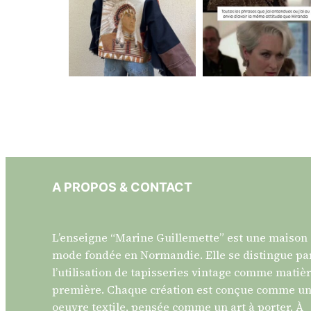
A PROPOS & CONTACT
L’enseigne “Marine Guillemette” est une maison
mode fondée en Normandie. Elle se distingue pa
l’utilisation de tapisseries vintage comme matiè
première. Chaque création est conçue comme u
oeuvre textile, pensée comme un art à porter. À