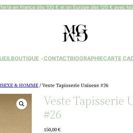
fferte en France dès 100 € et en Europe dès 120 € avec Mo
UEIL
BOUTIQUE
CONTACT
BIOGRAPHIE
CARTE CA
ISEXE & HOMME
/ Veste Tapisserie Unisexe #26
Veste Tapisserie 
#26
150,00
€