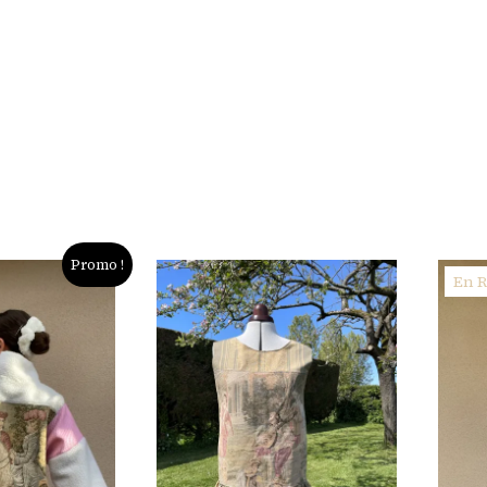
Promo !
En 