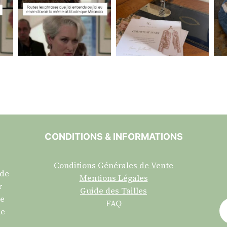
CONDITIONS & INFORMATIONS
Conditions Générales de Vente
 de
Mentions Légales
r
Guide des Tailles
re
FAQ
ne