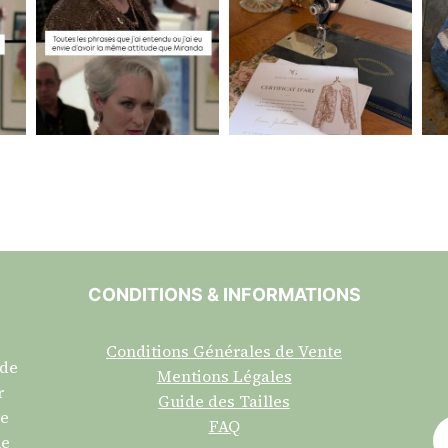
CONDITIONS & INFORMATIONS
Conditions Générales de Vente
 de
Mentions Légales
r
Guide des Tailles
re
FAQ
ne