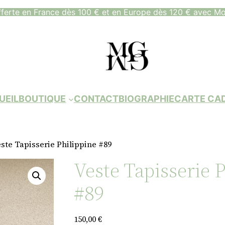
fferte en France dès 100 € et en Europe dès 120 € avec Mo
UEIL
BOUTIQUE
CONTACT
BIOGRAPHIE
CARTE CA
este Tapisserie Philippine #89
Veste Tapisserie 
#89
150,00
€