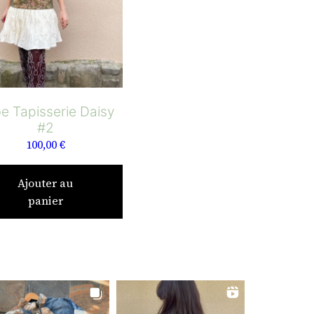
e Tapisserie Daisy
#2
100,00
€
Ajouter au
panier