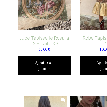
Jupe Tapisserie Rosalia
Robe Tapis
#2 – Taille XS
#
60,00
€
100,
Ajouter au
Ajout
panier
pan