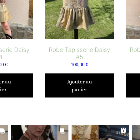
serie Daisy
Robe Tapisserie Daisy
Rob
4
#5
00
€
100,00
€
er au
Ajouter au
ier
panier