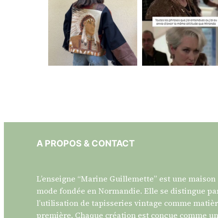
A PROPOS & CONTACT
L’enseigne “Marine Guillemette” est une maison
mode fondée en Normandie. Elle se distingue pa
l’utilisation de tapisseries vintage comme matiè
première. Chaque création est conçue comme u