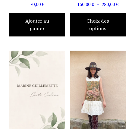
Plage
70,00
€
150,00
€
–
280,00
€
de
Ce
prix :
pro
Ajouter au
Choix des
150,00 
a
panier
options
à
plu
280,00 
vari
Les
opt
peu
être
choi
sur
la
pag
du
pro