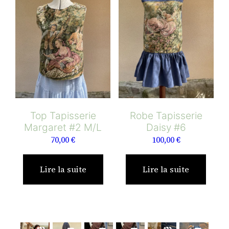
Top Tapisserie
Robe Tapisserie
Margaret #2 M/L
Daisy #6
70,00
€
100,00
€
Lire la suite
Lire la suite