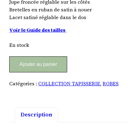
Jupe froncée réglable sur les côtés
Bretelles en ruban de satin à nouer
Lacet satiné réglable dans le dos
Voir le Guide des tailles
En stock
quantité
Alternative:
Ajouter au panier
de
Robe
Tapisserie
Catégories :
COLLECTION TAPISSERIE
,
ROBES
Delilah
#3
M
Description