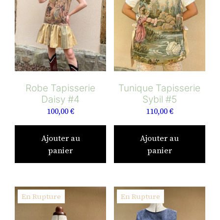
Robe Tapisserie
Tunique Tapisserie
Daisy #4
Sybil #5
100,00
€
110,00
€
Ajouter au
Ajouter au
panier
panier
En Rupture
En Rupture