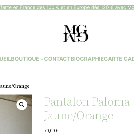
fferte en France dès 100 € et en Europe dès 120 € avec Mo
UEIL
BOUTIQUE
CONTACT
BIOGRAPHIE
CARTE CA
Jaune/Orange
Pantalon Paloma
Jaune/Orange
70,00
€