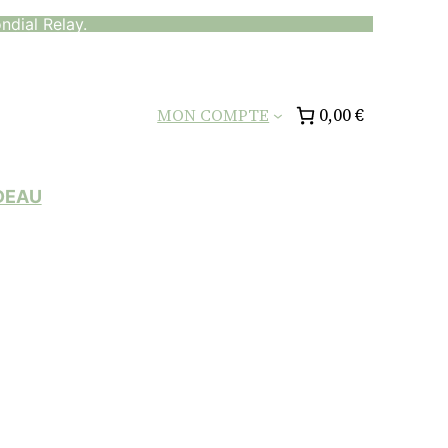
ndial Relay.
0,00 €
MON COMPTE
DEAU