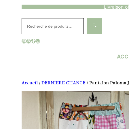
Livraison o
Aller
au
Rechercher
contenu
🔍
Instagram
Pinterest
TikTok
E-mail
ACC
Accueil
/
DERNIERE CHANCE
/ Pantalon Paloma 