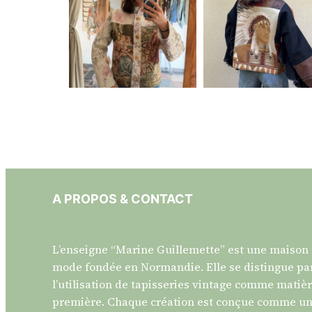
A PROPOS & CONTACT
L’enseigne “Marine Guillemette” est une maison
mode fondée en Normandie. Elle se distingue pa
l’utilisation de tapisseries vintage comme matiè
première. Chaque création est conçue comme u