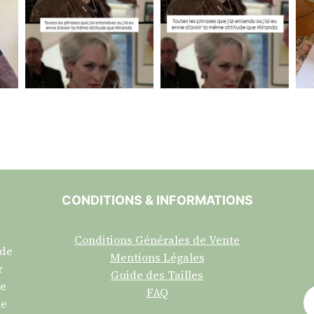
CONDITIONS & INFORMATIONS
Conditions Générales de Vente
 de
Mentions Légales
r
Guide des Tailles
re
FAQ
ne