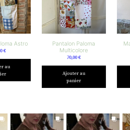
aloma Astro
Pantalon Paloma
Ma
Multicolore
00
€
70,00
€
er au
Ajouter au
ier
panier