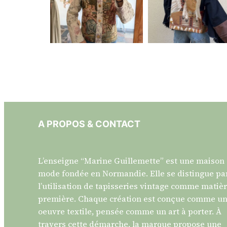
A PROPOS & CONTACT
L’enseigne “Marine Guillemette” est une maison
mode fondée en Normandie. Elle se distingue pa
l’utilisation de tapisseries vintage comme matiè
première. Chaque création est conçue comme u
oeuvre textile, pensée comme un art à porter. À
travers cette démarche, la marque propose une