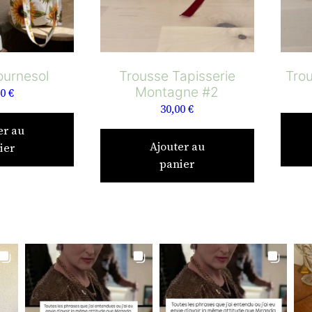
ournesol
Trousse Tapisserie
Tro
Montagne #2
00
€
30,00
€
er au
Ajouter au
ier
panier