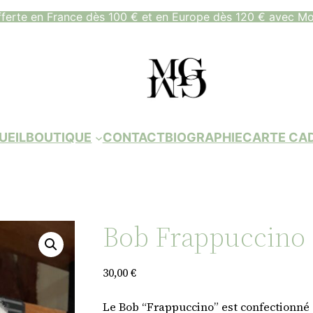
fferte en France dès 100 € et en Europe dès 120 € avec Mo
UEIL
BOUTIQUE
CONTACT
BIOGRAPHIE
CARTE CA
Bob Frappuccino
30,00
€
Le Bob “Frappuccino” est confectionné