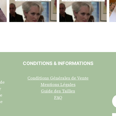
CONDITIONS & INFORMATIONS
Conditions Générales de Vente
 de
Mentions Légales
r
Guide des Tailles
re
FAQ
ne