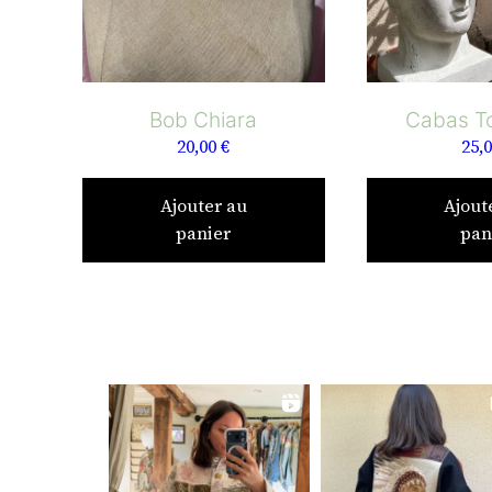
Bob Chiara
Cabas T
20,00
€
25,
Ajouter au
Ajout
panier
pan