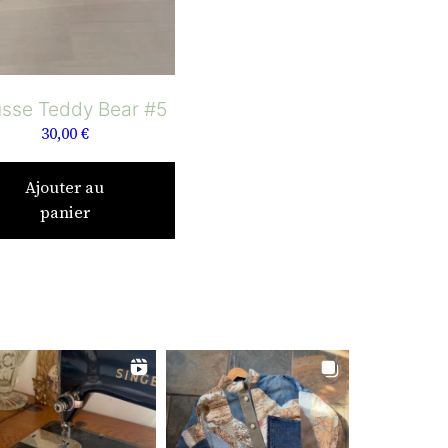
usse Teddy Bear #5
30,00
€
Ajouter au
panier