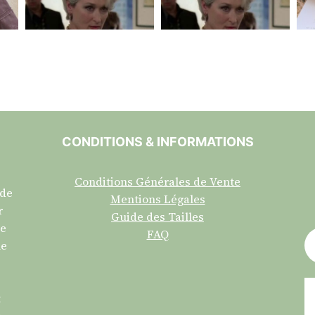
CONDITIONS & INFORMATIONS
Conditions Générales de Vente
 de
Mentions Légales
r
Guide des Tailles
re
FAQ
ne
t