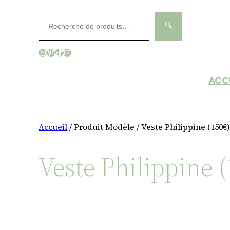
Aller
Rechercher
au
🔍
contenu
Instagram
Pinterest
TikTok
E-mail
ACC
Accueil
/ Produit Modèle / Veste Philippine (150€
Veste Philippine 