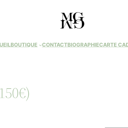
UEIL
BOUTIQUE
CONTACT
BIOGRAPHIE
CARTE CA
)
(150€)