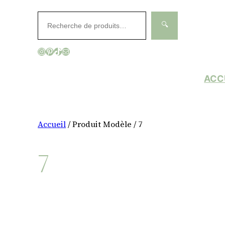
Aller
Rechercher
au
🔍
contenu
Instagram
Pinterest
TikTok
E-mail
ACC
Accueil
/ Produit Modèle / 7
7