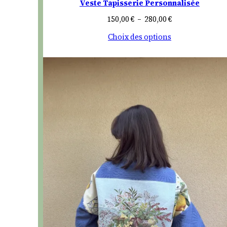
Veste Tapisserie Personnalisée
Plage
150,00
€
–
280,00
€
de
Choix des options
prix :
150,00 €
à
280,00 €