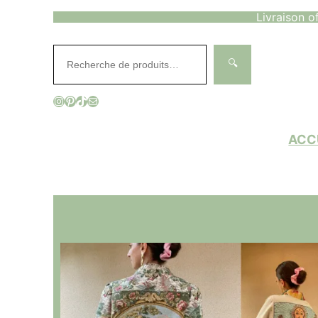
Livraison o
Rechercher
🔍
Instagram
Pinterest
TikTok
E-mail
ACC