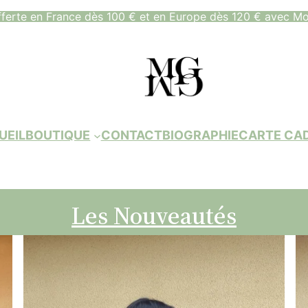
fferte en France dès 100 € et en Europe dès 120 € avec Mo
UEIL
BOUTIQUE
CONTACT
BIOGRAPHIE
CARTE CA
Les Nouveautés